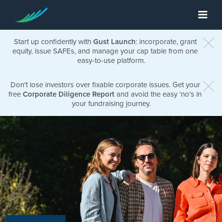
Start up confidently with
Gust Launch
: incorporate, grant
equity, issue SAFEs, and manage your cap table from one
easy-to-use platform.
Don't lose investors over fixable corporate issues. Get your
free
Corporate Diligence Report
and avoid the easy 'no's in
your fundraising journey.