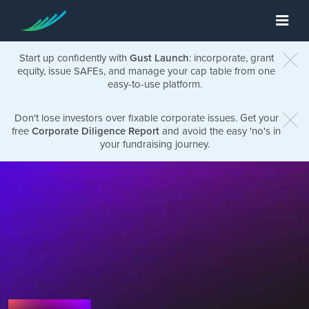
Start up confidently with
Gust Launch
: incorporate, grant
equity, issue SAFEs, and manage your cap table from one
easy-to-use platform.
Don't lose investors over fixable corporate issues. Get your
free
Corporate Diligence Report
and avoid the easy 'no's in
your fundraising journey.