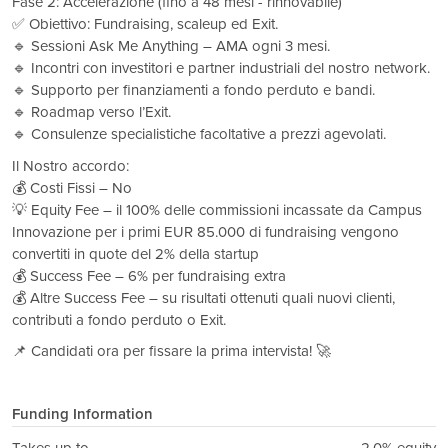
Fase 2: Accelerazione (fino a 48 mesi - rinnovabile)
✅ Obiettivo: Fundraising, scaleup ed Exit.
🔹 Sessioni Ask Me Anything – AMA ogni 3 mesi.
🔹 Incontri con investitori e partner industriali del nostro network.
🔹 Supporto per finanziamenti a fondo perduto e bandi.
🔹 Roadmap verso l’Exit.
🔹 Consulenze specialistiche facoltative a prezzi agevolati.
Il Nostro accordo:
💰 Costi Fissi – No
💡 Equity Fee – il 100% delle commissioni incassate da Campus
Innovazione per i primi EUR 85.000 di fundraising vengono
convertiti in quote del 2% della startup
💰 Success Fee – 6% per fundraising extra
💰 Altre Success Fee – su risultati ottenuti quali nuovi clienti,
contributi a fondo perduto o Exit.
📌 Candidati ora per fissare la prima intervista! 🚀
Funding Information
Takes up to
2.0% equity